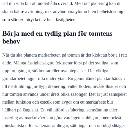
lätt din villa blir att underhålla över tid. Med rätt planering kan du
skapa bättre avrinning, mer användbara ytor och en helhetslösning
som stärker intrycket av hela fastigheten.
Börja med en tydlig plan för tomtens
behov
När du ska planera markarbeten på tomten är det klokt att börja i rätt
ände. Många fastighetsägare fokuserar först på det synliga, som
uppfart, gångar, stödmurar eller nya uteplatser. Det viktiga
grundarbetet ligger ofta under ytan. En genomtänkt plan tar hänsyn
till marklutning, jordtyp, dränering, vattenflöden, nivåskillnader och
hur tomten används under årets olika säsonger. Det är just samspelet
mellan funktion och estetik som avgör om ett markarbete blir
hållbart på lång sikt. En väl utförd asfaltering, stensättning eller
justering av marknivåer kan göra vardagen smidigare, men också
minska risken för vattenansamlingar, sättningar och onödigt slitage.