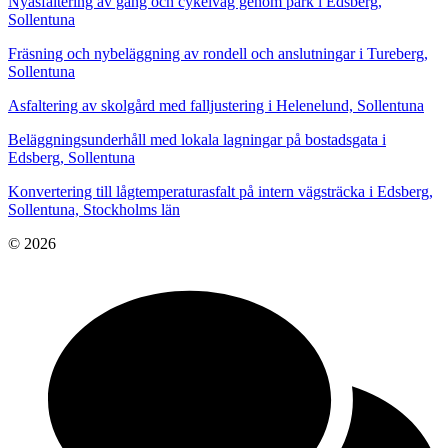
Nyasfaltering av gång och cykelväg genom park i Edsberg,
Sollentuna
Fräsning och nybeläggning av rondell och anslutningar i Tureberg,
Sollentuna
Asfaltering av skolgård med falljustering i Helenelund, Sollentuna
Beläggningsunderhåll med lokala lagningar på bostadsgata i
Edsberg, Sollentuna
Konvertering till lågtemperaturasfalt på intern vägsträcka i Edsberg,
Sollentuna, Stockholms län
© 2026