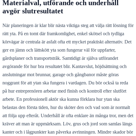
Materialval, utförande och underhåll
avgör slutresultatet
När planeringen är klar blir nästa viktiga steg att välja rätt lösning för
rätt yta. På en tomt där framkomlighet, enkel skötsel och tydliga
körvägar är centrala är asfalt ofta ett mycket praktiskt alternativ. Det
ger en jämn och lättskött yta som fungerar väl för uppfarter,
gårdsplaner och transportstråk. Samtidigt är själva utförandet
avgörande för hur bra resultatet blir. Kantavslut, höjdsättning och
anslutningar mot brunnar, garage och gångbanor måste göras
noggrant för att ytan ska fungera i vardagen. Du bör också ta reda
på hur entreprenören arbetar med finish och kontroll efter slutfört
arbete. En professionell aktör ska kunna förklara hur ytan ska
belastas den första tiden, hur du sköter den och vad som är normalt
att följa upp efteråt. Underhåll är ofta enklare än många tror, men det
kräver att man är uppmärksam. Löv, grus och jord som samlas längs
kanter och i lågpunkter kan påverka avrinningen. Mindre skador bör