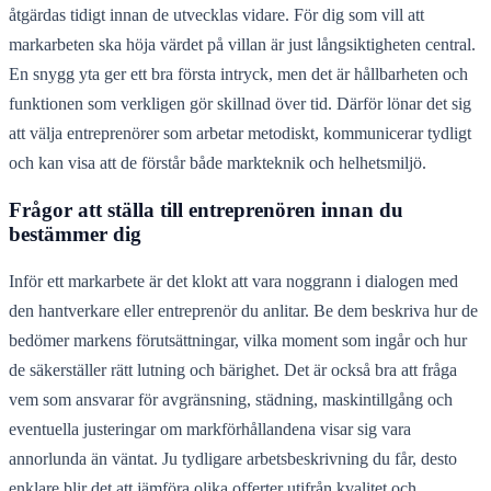
åtgärdas tidigt innan de utvecklas vidare. För dig som vill att
markarbeten ska höja värdet på villan är just långsiktigheten central.
En snygg yta ger ett bra första intryck, men det är hållbarheten och
funktionen som verkligen gör skillnad över tid. Därför lönar det sig
att välja entreprenörer som arbetar metodiskt, kommunicerar tydligt
och kan visa att de förstår både markteknik och helhetsmiljö.
Frågor att ställa till entreprenören innan du
bestämmer dig
Inför ett markarbete är det klokt att vara noggrann i dialogen med
den hantverkare eller entreprenör du anlitar. Be dem beskriva hur de
bedömer markens förutsättningar, vilka moment som ingår och hur
de säkerställer rätt lutning och bärighet. Det är också bra att fråga
vem som ansvarar för avgränsning, städning, maskintillgång och
eventuella justeringar om markförhållandena visar sig vara
annorlunda än väntat. Ju tydligare arbetsbeskrivning du får, desto
enklare blir det att jämföra olika offerter utifrån kvalitet och