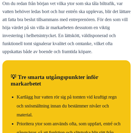
Om du redan från början vet vilka ytor som ska tåla biltrafik, var
vatten behöver ledas bort och hur entrén ska upplevas, blir det lättare
att fatta bra beslut tillsammans med entreprenören. För den som vill
höja värdet på sin villa är markarbeten dessutom en viktig
investering i helhetsintrycket. En lättskött, väldisponerad och
funktionell tomt signalerar kvalitet och omtanke, vilket ofta
uppskattas både av boende och framtida köpare.
💡 Tre smarta utgångspunkter inför
markarbetet
Kartlägg hur vatten rör sig på tomten vid kraftigt regn
och snösmältning innan du bestämmer nivåer och
material.
Prioritera ytor som används ofta, som uppfart, entré och
gångvägar, så att funktion och slitstyrka blir rätt från