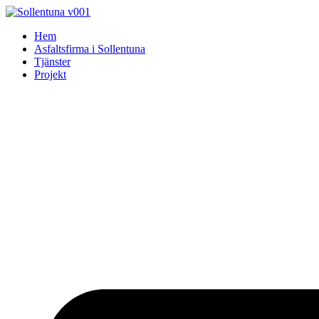
Skip
to
Hem
content
Asfaltsfirma i Sollentuna
Tjänster
Projekt