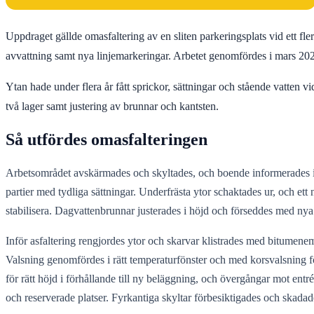
Uppdraget gällde omasfaltering av en sliten parkeringsplats vid ett f
avvattning samt nya linjemarkeringar. Arbetet genomfördes i mars 2026 
Ytan hade under flera år fått sprickor, sättningar och stående vatten v
två lager samt justering av brunnar och kantsten.
Så utfördes omasfalteringen
Arbetsområdet avskärmades och skyltades, och boende informerades i go
partier med tydliga sättningar. Underfrästa ytor schaktades ur, och et
stabilisera. Dagvattenbrunnar justerades i höjd och förseddes med nya 
Inför asfaltering rengjordes ytor och skarvar klistrades med bitumenemu
Valsning genomfördes i rätt temperaturfönster och med korsvalsning f
för rätt höjd i förhållande till ny beläggning, och övergångar mot entr
och reserverade platser. Fyrkantiga skyltar förbesiktigades och skadade