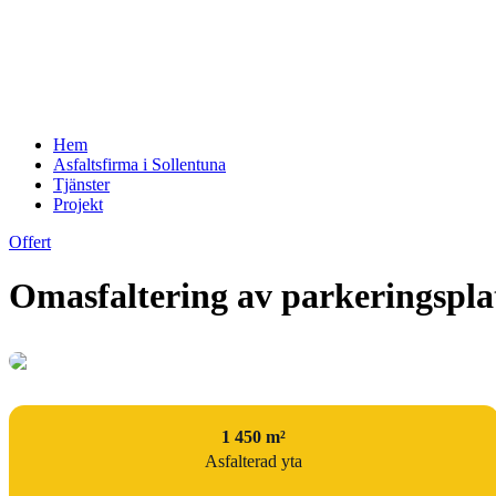
Hem
Asfaltsfirma i Sollentuna
Tjänster
Projekt
Offert
Omasfaltering av parkeringsplat
1 450 m²
Asfalterad yta