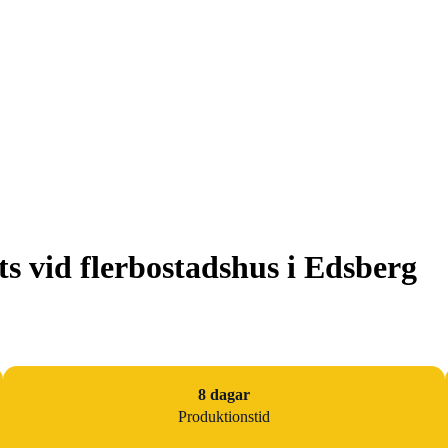
s vid flerbostadshus i Edsberg
8 dagar
Produktionstid