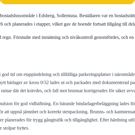
lerbostadshusområde i Edsberg, Sollentuna. Beställaren var en bostadsrä
och planerades i etapper, vilket gav de boende fortsatt tillgång till d
id regn. Förstudie med inmätning och nivåkontroll genomfördes, och en åt
d tid om etappindelning och tillfälliga parkeringsplatser i närområdet
t nytt bärlager av kross 0/32 lades ut och packades med dokumenterad pac
ramar där det krävdes, och fall mot brunnar korrigerades för säker avva
lsion för god vidhäftning. En bärande bindarlagerbeläggning lades först,
ör att uppnå jämnhet och korrekt stenpackning. Brunns- och kantstensan
éer planerades för trygg gångtrafik och tillgänglighet. Efter härdning u
 stolpar byttes.