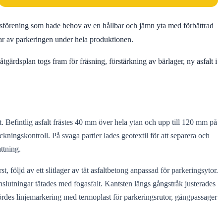
ttsförening som hade behov av en hållbar och jämn yta med förbättrad
elar av parkeringen under hela produktionen.
gärdsplan togs fram för fräsning, förstärkning av bärlager, ny asfalt i
. Befintlig asfalt frästes 40 mm över hela ytan och upp till 120 mm på
kningskontroll. På svaga partier lades geotextil för att separera och
ttning.
 följd av ett slitlager av tät asfaltbetong anpassad för parkeringsytor.
slutningar tätades med fogasfalt. Kantsten längs gångstråk justerades
tfördes linjemarkering med termoplast för parkeringsrutor, gångpassager